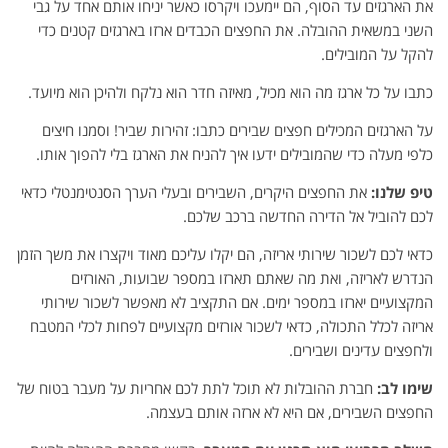
את הארגזים עד הסוף, הם יימעכו ויקרסו כאשר יניחו אותם אחד על גבי
השני במשאית ההובלה. את החפצים הכבדים ארזו בארגזים קטנים כדי
להקל על המובילים.
כתבו על כל ארגז מה הוא מכיל, מאיזה חדר הוא נלקח ולהיכן הוא מיועד.
על הארגזים המכילים חפצים שבירים כתבו: זהירות שביר! וסמנו חיצים
כלפי מעלה כדי שהמובילים ידעו איך להניח את הארגז בלי להפוך אותו.
טיפ שלנו
:
את החפצים היקרים, השבירים ובעלי הערך הסנטימנטלי כדאי
לכם להוביל אל הדירה החדשה ברכב שלכם.
כדאי לכם לשכור
שירותי אריזה
, הם יקלו עליכם מאוד ויקצרו את משך הזמן
הנדרש לאריזה, ואת מה שאתם תארזו במספר שבועות, האורזים
המקצועיים יארזו במספר ימים. אם התקציב לא מאפשר לשכור שירותי
אריזה לכלל התכולה, כדאי לשכור אורזים מקצועיים לפחות לכלי המטבח
ולחפצים עדינים ושבירים.
שימו לב
:
חברת ההובלות לא תוכל לתת לכם אחריות על מעבר בטוח של
החפצים השבירים, אם היא לא ארזה אותם בעצמה.