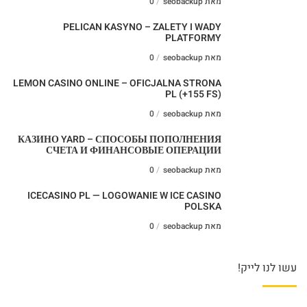
מאת seobackup
0
PELICAN KASYNO – ZALETY I WADY
PLATFORMY
מאת seobackup
0
LEMON CASINO ONLINE – OFICJALNA STRONA
PL (+155 FS)
מאת seobackup
0
КАЗИНО YARD – СПОСОБЫ ПОПОЛНЕНИЯ
СЧЕТА И ФИНАНСОВЫЕ ОПЕРАЦИИ
מאת seobackup
0
ICECASINO PL — LOGOWANIE W ICE CASINO
POLSKA
מאת seobackup
0
עשו לנו לייק!