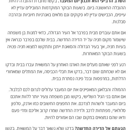
השלב הרביעי הוא תכנון יום המעבר
.
בקשו מחברת ההובלה להיות
ההובלה הראשונה ביום. בשעות הבוקר המוקדמות המובילים עדיין לא
עייפים, הכבישים עדיין לא פקוקים וגם מלאים באנרגיות חיוביות ובהרבה
סבלנות.
אם אתם עוברים מבית בפרבר אל העיר הגדולה, כדאי למנות בן משפחה
שישמור מקום חניה על יד הדירה החדשה. בבית שלכם בפרבר כנראה אין
בעיות חניה, אך בעיר הגדולה והסואנת ייתכן ותתקשו למצוא חניה פנויה
בשעות הבוקר המאוחרות.
רגע לפני שאתם מעלים את הארגז האחרון על המשאית עברו בבית ובדקו
אם לא שכחתם שום דבר, בדקו את חבלי הכביסה, את המתלים שמאחורי
הדלתות, במרפסות ובכל פינה נסתרת בבית.
ההמולה והבלאגן המאפיינים את יום המעבר עלולים לגרום לכם לבלבול.
אם אתם בני הגיל השלישי, ביקשו מבן משפחה צעיר יותר ללוות אתכם
ביום המעבר ולשהות לצדכם. את החפצים החשובים כמו ארנק, טלפון
סלולארי, מפתחות לרכב ולדירה החדשה שמרו קרוב אליכם ומדי פעם
ודאו שהם נמצאים במקום שבו הם אמורים להיות.
הגעתם אל הדירה החדשה
?
בדקו שלא נשאר דבר על המשאית. בקשו