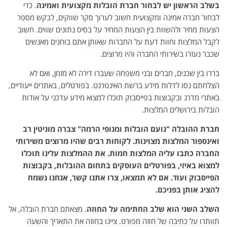
בשלב הראשון יש לבחור חברת הובלות מקצועית ואמינה
. כדי
לבחור חברה אמינה ומקצועית חשוב לערוך סקר שווקים, לבקש מספר
הצעות מחיר ולהשוות בין הצעות המחיר על בסיס נתונים שווים. חשוב
לקבל המלצות וחוות דעת על החברות שאותן אתם בוחנים מאנשים
שכבר נעזרו בשירותי החברה והיו מרוצים.
בררו בין שכנים, חברים ובני משפחה שעברו דירה לא מזמן, ואם לא
הצלחתם נסו לדלות מידע ברשת האינטרנט. בפורטלים, באתרים ייעודיים,
באתרי מדרג ובקבוצות בפייסבוק תוכלו למצוא מידע עדכני על אודות
הובלות בירושלים המלצות.
חברת ההובלה "נועם הובלות ומנופי הרמה" צברה מוניטין רב
ואינספור המלצות מצוינות. לקוחות רבים שהיו מרוצים משירותי
החברה כתבו עליה המלצות חמות. את ההמלצות עלינו תוכלו
למצוא באיזי, בפורטלים העוסקים בתחום ההובלות, בקבוצות
הפייסבוק ועוד. אם לא תמצאו, צרו אתנו קשר, אנחנו נשמח
להציג אותן בפניכם
.
השלב השני הוא שלב החתימה על החוזה
. מצאתם חברת הובלה, אל
תוותרו על כתיבה של חוזה מפורט. ציינו בחוזה את התאריך והשעה