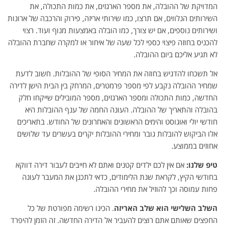
המדויקת של ההובלה, את מספר הארגזים, את כמות התכולה, את
השירותים הנלווים, אם תרצו, כמו שירותי אריזה, פירוק והרכבה של ארונות
ושירותים נוספים, אם יש צורך, כמו הובלה באמצעות מנוף ועוד. רצוי
להכניס בחוזה פיצוי כספי לכל שעה של איחור או למקרה שחברת ההובלה
לא תגיע אליכם ביום ההובלה.
אל תשכחו להדגיש בחוזה את המחיר הסופי של ההובלות. חשוב לדעת
שמחיר ההובלה נקבע לפי מספר פרמטרים, המרחק בין הבית הישן לדירה
החדשה, כמות התכולה ומספר הארגזים, מספר המובילים שייקחו חלק
בהובלה והתאריך של ההובלה. העונה החמה של ענף ההובלות היא
חודשי יולי ואוגוסט והימים הראשונים והאחרונים של החודש. בתאריכים
אלו הביקוש להובלות גובר ומחירי ההובלות יקרים בעשרים עד שלושים
אחוזים בממוצע.
טיפ שלנו
:
אם אין לכם ילדים קטנים ואתם לא חייבים לעבור דירה דווקא
בחודשי הקיץ, לקראת שנת הלימודים, כדאי לתכנן את המעבר לעונה
פחות עמוסה וכך להוזיל את מחירי ההובלה.
השלב השלישי הוא שלב האריזה
. הכינו רשימה מפורטת של כל
החפצים שאותם אתם רוצים להעביר אל הדירה החדשה. זה הזמן להיפרד