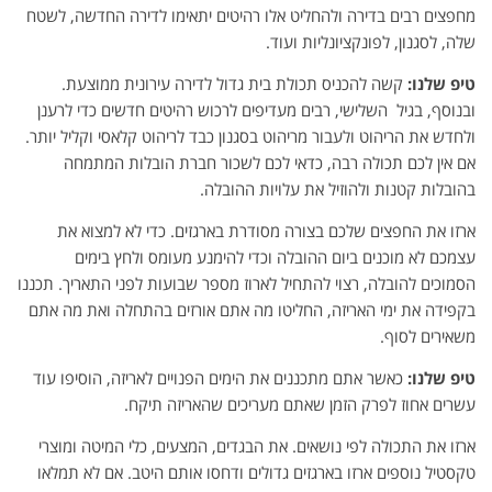
מחפצים רבים בדירה ולהחליט אלו רהיטים יתאימו לדירה החדשה, לשטח
שלה, לסגנון, לפונקציונליות ועוד.
טיפ שלנו
:
קשה להכניס תכולת בית גדול לדירה עירונית ממוצעת.
ובנוסף, בגיל השלישי, רבים מעדיפים לרכוש רהיטים חדשים כדי לרענן
ולחדש את הריהוט ולעבור מריהוט בסגנון כבד לריהוט קלאסי וקליל יותר.
אם אין לכם תכולה רבה, כדאי לכם לשכור חברת הובלות המתמחה
בהובלות קטנות ולהוזיל את עלויות ההובלה.
ארזו את החפצים שלכם בצורה מסודרת בארגזים. כדי לא למצוא את
עצמכם לא מוכנים ביום ההובלה וכדי להימנע מעומס ולחץ בימים
הסמוכים להובלה, רצוי להתחיל לארוז מספר שבועות לפני התאריך. תכננו
בקפידה את ימי האריזה, החליטו מה אתם אורזים בהתחלה ואת מה אתם
משאירים לסוף.
טיפ שלנו
:
כאשר אתם מתכננים את הימים הפנויים לאריזה, הוסיפו עוד
עשרים אחוז לפרק הזמן שאתם מעריכים שהאריזה תיקח.
ארזו את התכולה לפי נושאים. את הבגדים, המצעים, כלי המיטה ומוצרי
טקסטיל נוספים ארזו בארגזים גדולים ודחסו אותם היטב. אם לא תמלאו