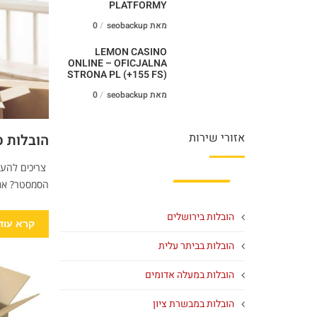
PLATFORMY
מאת seobackup
0
LEMON CASINO
ONLINE – OFICJALNA
STRONA PL (+155 FS)
מאת seobackup
0
אזורי שירות
הובלות 
צריכים להעב
הסמסטר? אנו 
הובלות בירושלים
קרא עוד
הובלות בביתר עלית
הובלות במעלה אדומים
הובלות במבשרת ציון