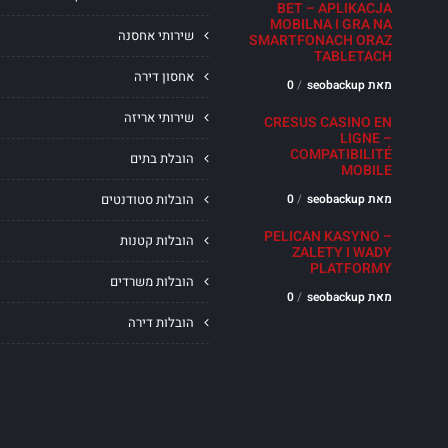
BET – APLIKACJA
MOBILNA I GRA NA
שירותי אחסנה
SMARTFONACH ORAZ
TABLETACH
אחסון דירה
מאת seobackup
0
שירותי אריזה
CRESUS CASINO EN
LIGNE –
COMPATIBILITÉ
הובלת בתים
MOBILE
מאת seobackup
0
הובלות סטודנטים
PELICAN KASYNO –
הובלות קטנות
ZALETY I WADY
PLATFORMY
הובלות משרדים
מאת seobackup
0
הובלות דירה