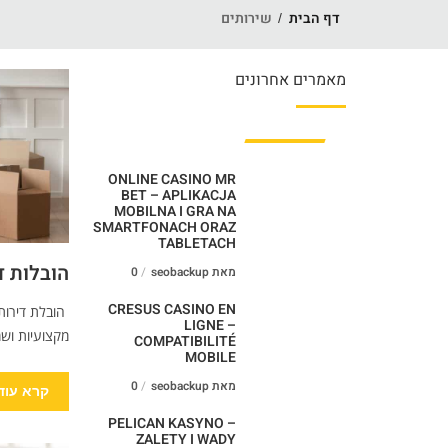
דף הבית
שירותים
מאמרים אחרונים
ONLINE CASINO MR
BET – APLIKACJA
MOBILNA I GRA NA
SMARTFONACH ORAZ
TABLETACH
הובלות ד
מאת seobackup
0
CRESUS CASINO EN
הובלת דירות
LIGNE –
מקצועיות ושמ
COMPATIBILITÉ
MOBILE
מאת seobackup
0
קרא עוד
PELICAN KASYNO –
ZALETY I WADY