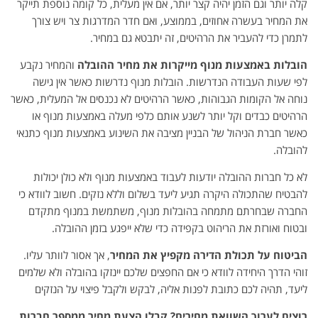
קלה יותר וגם הזמן יהיה קצר יותר, אם אין מעלית, כל קומה נוספת תייקר
את המחיר בעשרה אחוזים, בממוצע, ואם חדר המדרגות צר ויש צורך
לתמרן כדי להעביר את הרהיטים, זה יתבטא גם במחיר.
הובלות באמצעות מנוף מייקרות את מחיר ההובלה
והמחיר נקבע
לפי שעות העבודה הנדרשות. הובלות מנוף נדרשות כאשר אין גישה
נוחה אל הקומות הגבוהות, כאשר הרהיטים לא נכנסים אל המעלית, כאשר
הרהיטים כבדים וקל יותר לשנע אותם כלפי מעלה באמצעות מנוף או
כאשר חברת הניהול של הבניין מציבה את השינוע באמצעות מנוף כתנאי
להובלה.
לא כל חברות ההובלה יודעות לעבוד באמצעות מנוף ולא כולן יכולות
להבטיח שהתכולה היקרה תגיע ליעד בשלום וללא נזקים. חשוב לוודא כי
החברה שבחרתם מתמחה בהובלות מנוף, משתמשת במנוף מתקדם
ובטוח ואורזת את הריהוט בקפידה כדי שלא ייפגע בזמן ההובלה.
הביטוח על תכולת הדירה מקפיץ את המחיר
, אך אסור לוותר עליו.
זוהי הדרך היחידה לוודא כי אם החפצים שלכם יינזקו בהובלה ולא שלמים
ליעד, תהיה לכם כתובת לפנות אליה, לבקש ולקבל פיצוי על הנזקים
רוצים לערוך השוואת מחירים? קבלו הצעת מחיר ממספר חברות