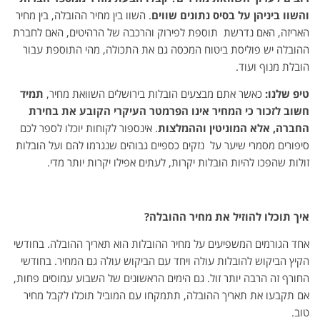
והשוו ביניהן על בסיס נתונים שווים
. השוו בין מחיר ההובלה, בין מחיר
האריזה, האם נדרשת תוספת לפירוק והרכבה של הרהיטים, האם לחברת
ההובלה יש פוליסת ביטוח המכסה גם את התכולה, מהי התוספת עבור
הובלת מנוף ועוד.
טיפ שלנו
:
כאשר אתם מבצעים
הובלות בירושלים
השוואת מחיר,
תמיד
חשוב לזכור כי
המחיר אינו הפרמטר העיקרי הקובע את בחירת
החברה, אלא המוניטין וההמלצות
. אינספור לקוחות יוכלו לספר לכם
סיפורים מסמרי שיער על נזקים כספיים גבוהים שנגרמו להם ועל הובלות
זולות שהפכו להיות הובלות יקרות, לעתים אפילו יקרות יותר מדי.
איך תוכלו להוזיל את מחיר ההובלה
?
אחד הגורמים המשפיעים על מחיר ההובלות הוא תאריך ההובלה. בחודשי
הקיץ הביקוש להובלות עולה ויחד עם הביקוש עולה גם המחיר. בחודשי
החורף זה הרבה יותר זול. גם הימים הראשונים של השבוע עמוסים פחות,
אם תקבעו את תאריך ההובלה, תתמקחו עם המוביל תוכלו לקבל מחיר
טוב.